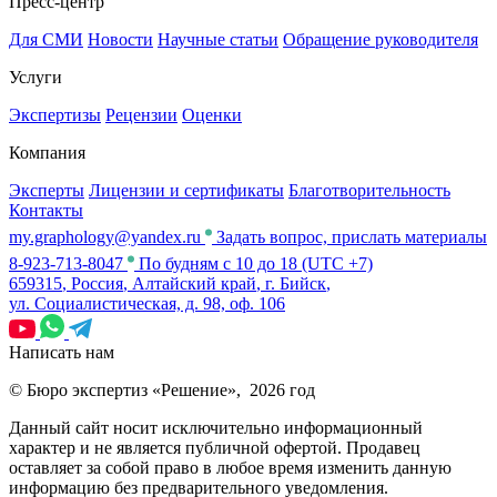
Пресс-центр
Для СМИ
Новости
Научные статьи
Обращение руководителя
Услуги
Экспертизы
Рецензии
Оценки
Компания
Эксперты
Лицензии и сертификаты
Благотворительность
Контакты
my.graphology@yandex.ru
Задать вопрос, прислать материалы
8-923-713-8047
По будням с 10 до 18 (UTC +7)
659315
,
Россия
,
Алтайский край
,
г. Бийск
,
ул. Социалистическая, д. 98, оф. 106
Написать нам
© Бюро экспертиз «Решение», 2026 год
Данный сайт носит исключительно информационный
характер и не является публичной офертой. Продавец
оставляет за собой право в любое время изменить данную
информацию без предварительного уведомления.