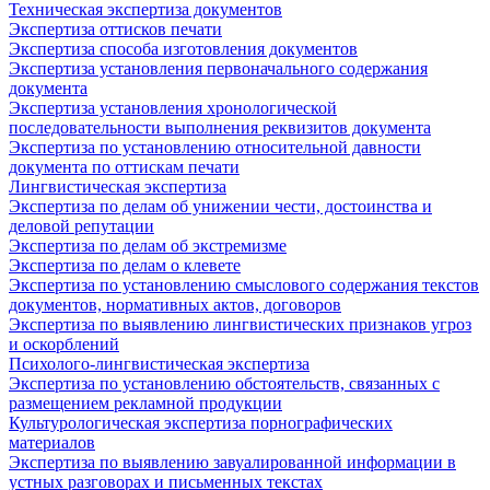
Техническая экспертиза документов
Экспертиза оттисков печати
Экспертиза способа изготовления документов
Экспертиза установления первоначального содержания
документа
Экспертиза установления хронологической
последовательности выполнения реквизитов документа
Экспертиза по установлению относительной давности
документа по оттискам печати
Лингвистическая экспертиза
Экспертиза по делам об унижении чести, достоинства и
деловой репутации
Экспертиза по делам об экстремизме
Экспертиза по делам о клевете
Экспертиза по установлению смыслового содержания текстов
документов, нормативных актов, договоров
Экспертиза по выявлению лингвистических признаков угроз
и оскорблений
Психолого-лингвистическая экспертиза
Экспертиза по установлению обстоятельств, связанных с
размещением рекламной продукции
Культурологическая экспертиза порнографических
материалов
Экспертиза по выявлению завуалированной информации в
устных разговорах и письменных текстах