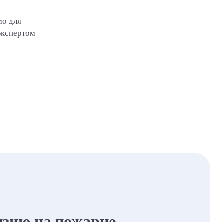
мо для
экспертом
нзию на пожарно-