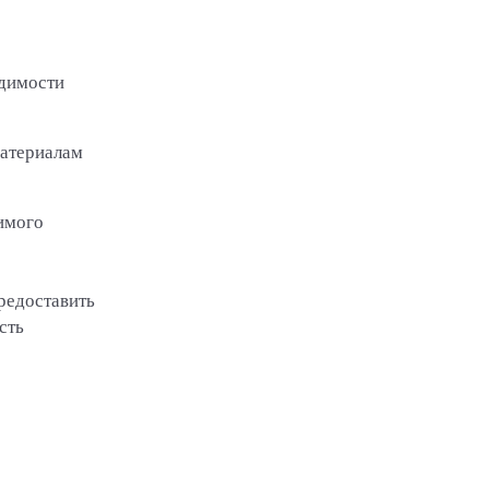
одимости
материалам
имого
редоставить
сть