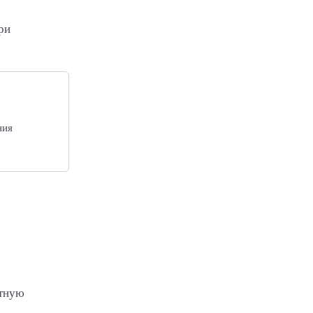
ри
ния
атную