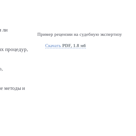
и ли
Пример рецензии на судебную экспертизу
Скачать
PDF, 1.8 мб
ых процедур,
ю,
ие методы и