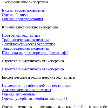
Экономические экспертизы
Бухгалтерская экспертиза
Оценка бизнеса
Оценка прав требования
Криминалистические экспертизы
Портретная экспертиза
Трасологическая экспертиза
Дактилоскопическая экспертиза
Товароведческая экспертиза
Проверка на детекторе лжи (полиграфе)
Строительно-техническая экспертиза
Строительно-техническая экспертиза
Биологические и экологические экспертизы
Исследование гибели пчёл от пестицидов
Автотехнические экспертизы
Оценка автомобиля
Оценка ущерба автомобиля после ДТП
Оценка имущества: недвижимости, автомобилей и готового би