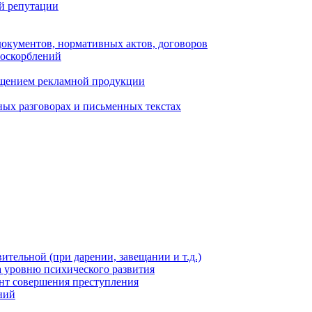
ой репутации
документов, нормативных актов, договоров
 оскорблений
мещением рекламной продукции
ых разговорах и письменных текстах
тельной (при дарении, завещании и т.д.)
а уровню психического развития
нт совершения преступления
ний