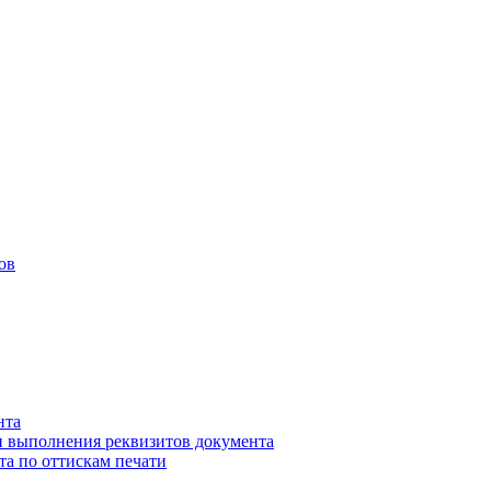
ов
нта
и выполнения реквизитов документа
та по оттискам печати