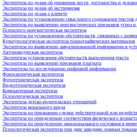
Экспертиза по делам об унижении чести, достоинства и делов
Экспертиза по делам об экстремизме
Экспертиза по делам о клевете
Экспертиза по установлению смыслового содержания текстов 
Экспертиза по выявлению лингвистических признаков угроз и
Психолого-лингвистическая экспертиза
Экспертиза по установлению обстоятельств, связанных с раз
Культурологическая экспертиза порнографических материалов
Экспертиза по выявлению завуалированной информации в устн
Автороведческая экспертиза
Экспертиза установления обстоятельств выполнения текста
Экспертиза по выявлению признаков плагиата
Экспертизы по исследованию цифровой информации
Фоноскопическая экспертиза
Фототехническая экспертиза
Видеотехническая экспертиза
Компьютерная экспертиза
Психологическая экспертиза
Экспертиза детско-родительских отношений
Экспертиза морального вреда
Экспертиза по признанию сделки действительной или недействи
Экспертиза по определению соответствия физического возраст
Экспертиза по определению эмоционального состояния в моме
Психологическая экспертиза при даче заведомо ложных показа