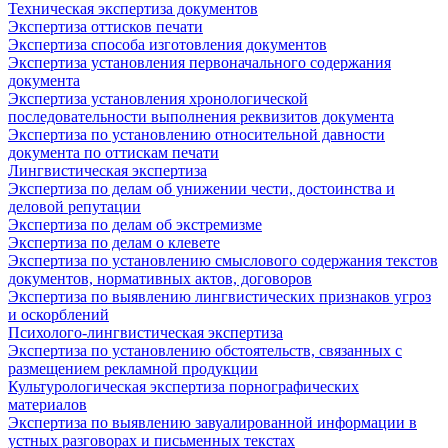
Техническая экспертиза документов
Экспертиза оттисков печати
Экспертиза способа изготовления документов
Экспертиза установления первоначального содержания
документа
Экспертиза установления хронологической
последовательности выполнения реквизитов документа
Экспертиза по установлению относительной давности
документа по оттискам печати
Лингвистическая экспертиза
Экспертиза по делам об унижении чести, достоинства и
деловой репутации
Экспертиза по делам об экстремизме
Экспертиза по делам о клевете
Экспертиза по установлению смыслового содержания текстов
документов, нормативных актов, договоров
Экспертиза по выявлению лингвистических признаков угроз
и оскорблений
Психолого-лингвистическая экспертиза
Экспертиза по установлению обстоятельств, связанных с
размещением рекламной продукции
Культурологическая экспертиза порнографических
материалов
Экспертиза по выявлению завуалированной информации в
устных разговорах и письменных текстах