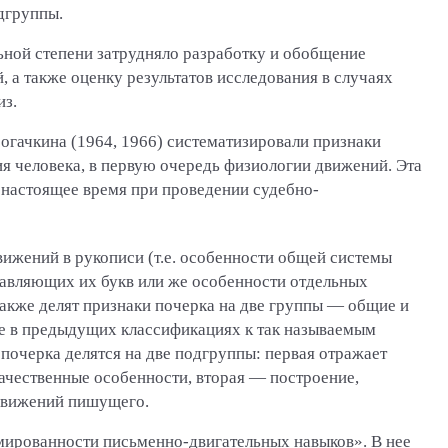
одгруппы.
ьной степени затрудняло разработку и обобщение
 а также оценку результатов исследования в случаях
из.
огачкина (1964, 1966) систематизировали признаки
я человека, в первую очередь физиологии движений. Эта
 настоящее время при проведении судебно-
вижений в рукописи (т.е. особенности общей системы
тавляющих их букв или же особенности отдельных
также делят признаки почерка на две группы — общие и
ые в предыдущих классификациях к так называемым
почерка делятся на две подгруппы: первая отражает
качественные особенности, вторая — построение,
движений пишущего.
мированности письменно-двигательных навыков». В нее