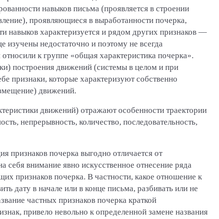
рованности навыков письма (проявляется в строении
авление), проявляющиеся в выработанности почерка,
и навыков характеризуется и рядом других признаков —
ще изучены недостаточно и поэтому не всегда
и относили к группе «общая характеристика почерка».
ки) построения движений (системы в целом и при
ебе признаки, которые характеризуют собственно
змещение) движений.
ктеристики движений) отражают особенности траектории
ость, непрерывность, количество, последовательность,
я признаков почерка выгодно отличается от
а себя внимание явно искусственное отнесение ряда
щих признаков почерка. В частности, какое отношение к
ь дату в начале или в конце письма, разбивать или не
название частных признаков почерка краткой
изнак, привело невольно к определенной замене названия