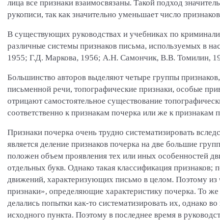
лица все признаки взаимосвязаны. Такой подход значител
рукописи, так как значительно уменьшает число признако
В существующих руководствах и учебниках по криминали
различные системы признаков письма, используемых в нас
1955; Г.Д. Маркова, 1956; А.Н. Самончик, В.В. Томилин, 19
Большинство авторов выделяют четыре группы признаков,
письменной речи, топографические признаки, особые при
отрицают самостоятельное существование топографически
соответственно к признакам почерка или же к признакам 
Признаки почерка очень трудно систематизировать вслед
является деление признаков почерка на две большие груп
положен объем проявления тех или иных особенностей дв
отдельных букв. Однако такая классификация признаков; 
движений, характеризующих письмо в целом. Поэтому из 
признаки», определяющие характеристику почерка. То же 
делались попытки как-то систематизировать их, однако в
исходного пункта. Поэтому в последнее время в руководс