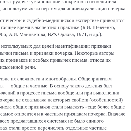
ьно затрудняет установление конкретного исполнителя
в, используемых экспертом для индивидуализации почерка.
стической и судебно-медицинской экспертизе приводятся
тоящее время в экспертной практике (Б.И. Шевченко,
66; А.И. Манцветова, В.Ф. Орлова, 1971, и др.).
 используемых для целей идентификации: признаки
вычки письма и признаки почерка. Некоторые авторы
х признаков и особых привычек письма, относя их
письменной речи.
ствие их сложности и многообразия. Общепринятым
пы — общие и частные. В основу такого деления был
ижений в процессе письма вообще или при выполнении
почерка не охватывала некоторых свойств (особенностей)
числа общих признаков стали выделять «еще более общие
самое относится и к частным признакам почерка. Вначале
о всех предлагавшихся системах не было единого
твах стали просто перечислять отдельные частные