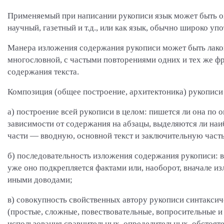
Применяемый при написании рукописи язык может быть о
научный, газетный и т.д., или как язык, обычно широко у
Манера изложения содержания рукописи может быть лакон
многословной, с частыми повторениями одних и тех же ф
содержания текста.
Композиция (общее построение, архитектоника) рукописи 
а) построение всей рукописи в целом: пишется ли она по о
зависимости от содержания на абзацы, выделяются ли наи
части — вводную, основной текст и заключительную часть
б) последовательность изложения содержания рукописи: в
уже оно подкрепляется фактами или, наоборот, вначале из
иными доводами;
в) совокупность свойственных автору рукописи синтакси
(простые, сложные, повествовательные, вопросительные и т
использования сравнительных, определительных, обстояте