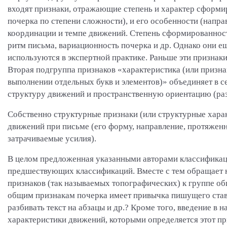
входят признаки, отражающие степень и характер сформи
почерка по степени сложности), и его особенности (напр
координации и темпе движений. Степень сформированност
ритм письма, вариационность почерка и др. Однако они е
используются в экспертной практике. Раньше эти признак
Вторая подгруппа признаков «характеристика (или призна
выполнении отдельных букв и элементов)» объединяет в с
структуру движений и пространственную ориентацию (ра
Собственно структурные признаки (или структурные хара
движений при письме (его форму, направление, протяженн
затрачиваемые усилия).
В целом предложенная указанными авторами классификаци
предшествующих классификаций. Вместе с тем обращает н
признаков (так называемых топографических) к группе об
общим признакам почерка имеет привычка пишущего ставит
разбивать текст на абзацы и др.? Кроме того, введение в 
характеристики движений, которыми определяется этот пр