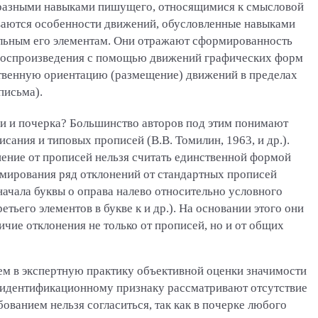
бразными навыками пишущего, относящимися к смысловой
иваются особенности движений, обусловленные навыками
ельным его элементам. Они отражают сформированность
и воспроизведения с помощью движений графических форм
анственную ориентацию (размещение) движений в пределах
письма).
и и почерка? Большинство авторов под этим понимают
ания и типовых прописей (В.В. Томилин, 1963, и др.).
онение от прописей нельзя считать единственной формой
ормирования ряд отклонений от стандартных прописей
начала буквы о оправа налево относительно условного
тьего элементов в букве к и др.). На основании этого они
чие отклонения не только от прописей, но и от общих
ем в экспертную практику объективной оценки значимости
к идентификационному признаку рассматривают отсутствие
бованием нельзя согласиться, так как в почерке любого