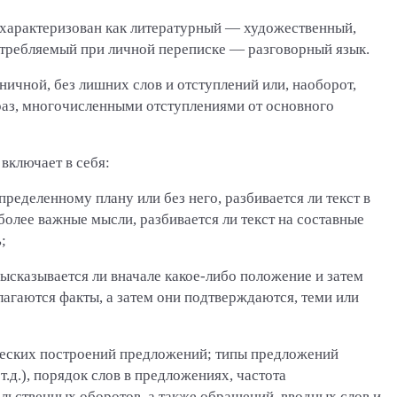
характеризован как литературный — художественный,
потребляемый при личной переписке — разговорный язык.
ичной, без лишних слов и отступлений или, наоборот,
раз, многочисленными отступлениями от основного
включает в себя:
пределенному плану или без него, разбивается ли текст в
более важные мысли, разбивается ли текст на составные
;
ысказывается ли вначале какое-либо положение и затем
лагаются факты, а затем они подтверждаются, теми или
ческих построений предложений; типы предложений
.д.), порядок слов в предложениях, частота
льственных оборотов, а также обращений, вводных слов и