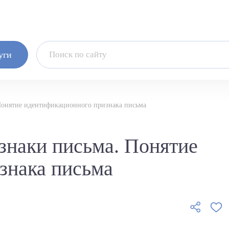
уги
онятие идентификационного признака письма
наки письма. Понятие
знака письма