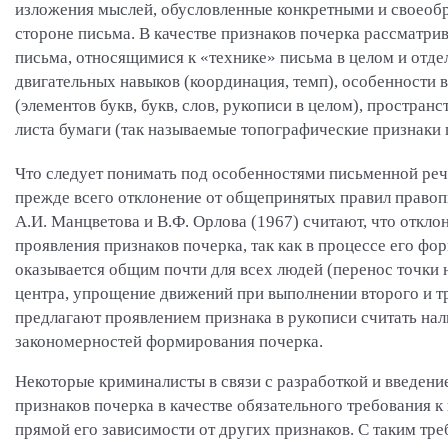
изложения мыслей, обусловленные конкретными и своео
стороне письма. В качестве признаков почерка рассматр
письма, относящимися к «технике» письма в целом и отд
двигательных навыков (координация, темп), особенност
(элементов букв, букв, слов, рукописи в целом), простр
листа бумаги (так называемые топографические признаки 
Что следует понимать под особенностями письменной реч
прежде всего отклонение от общепринятых правил правопис
А.И. Манцветова и В.Ф. Орлова (1967) считают, что откл
проявления признаков почерка, так как в процессе его ф
оказывается общим почти для всех людей (перенос точки 
центра, упрощение движений при выполнении второго и тре
предлагают проявлением признака в рукописи считать нали
закономерностей формирования почерка.
Некоторые криминалисты в связи с разработкой и введени
признаков почерка в качестве обязательного требования 
прямой его зависимости от других признаков. С таким тре