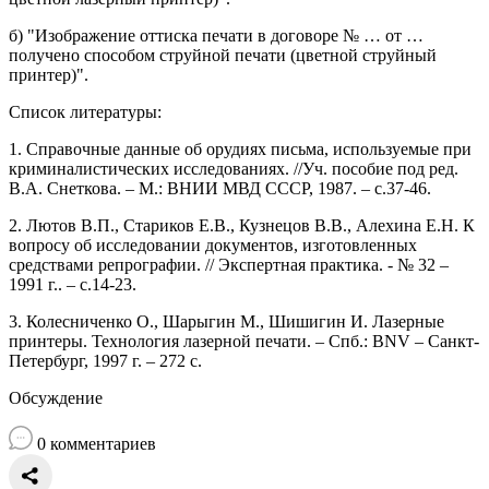
б) "Изображение оттиска печати в договоре № … от …
получено способом струйной печати (цветной струйный
принтер)".
Список литературы:
1. Справочные данные об орудиях письма, используемые при
криминалистических исследованиях. //Уч. пособие под ред.
В.А. Снеткова. – М.: ВНИИ МВД СССР, 1987. – с.37-46.
2. Лютов В.П., Стариков Е.В., Кузнецов В.В., Алехина Е.Н. К
вопросу об исследовании документов, изготовленных
средствами репрографии. // Экспертная практика. - № 32 –
1991 г.. – с.14-23.
3. Колесниченко О., Шарыгин М., Шишигин И. Лазерные
принтеры. Технология лазерной печати. – Спб.: BNV – Санкт-
Петербург, 1997 г. – 272 с.
Обсуждение
0
комментариев