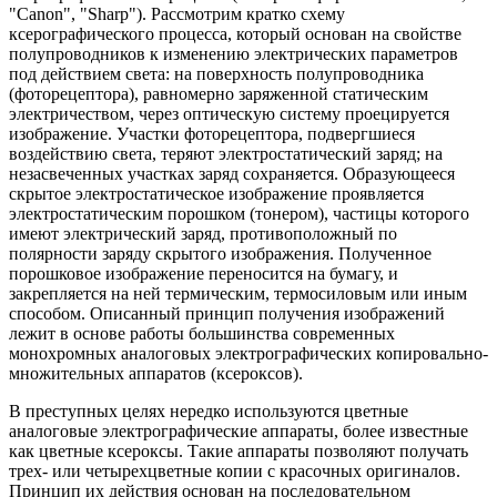
"Canon", "Sharp"). Рассмотрим кратко схему
ксерографического процесса, который основан на свойстве
полупроводников к изменению электрических параметров
под действием света: на поверхность полупроводника
(фоторецептора), равномерно заряженной статическим
электричеством, через оптическую систему проецируется
изображение. Участки фоторецептора, подвергшиеся
воздействию света, теряют электростатический заряд; на
незасвеченных участках заряд сохраняется. Образующееся
скрытое электростатическое изображение проявляется
электростатическим порошком (тонером), частицы которого
имеют электрический заряд, противоположный по
полярности заряду скрытого изображения. Полученное
порошковое изображение переносится на бумагу, и
закрепляется на ней термическим, термосиловым или иным
способом. Описанный принцип получения изображений
лежит в основе работы большинства современных
монохромных аналоговых электрографических копировально-
множительных аппаратов (ксероксов).
В преступных целях нередко используются цветные
аналоговые электрографические аппараты, более известные
как цветные ксероксы. Такие аппараты позволяют получать
трех- или четырехцветные копии с красочных оригиналов.
Принцип их действия основан на последовательном