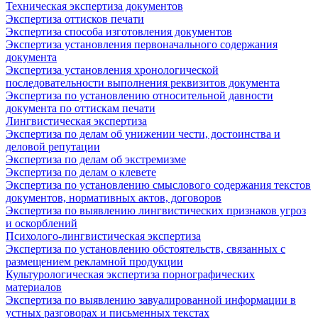
Техническая экспертиза документов
Экспертиза оттисков печати
Экспертиза способа изготовления документов
Экспертиза установления первоначального содержания
документа
Экспертиза установления хронологической
последовательности выполнения реквизитов документа
Экспертиза по установлению относительной давности
документа по оттискам печати
Лингвистическая экспертиза
Экспертиза по делам об унижении чести, достоинства и
деловой репутации
Экспертиза по делам об экстремизме
Экспертиза по делам о клевете
Экспертиза по установлению смыслового содержания текстов
документов, нормативных актов, договоров
Экспертиза по выявлению лингвистических признаков угроз
и оскорблений
Психолого-лингвистическая экспертиза
Экспертиза по установлению обстоятельств, связанных с
размещением рекламной продукции
Культурологическая экспертиза порнографических
материалов
Экспертиза по выявлению завуалированной информации в
устных разговорах и письменных текстах