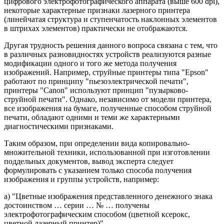
цифрового электрофотографического аппарата (выше 600 dpi),
некоторые характерные признаки лазерного принтера
(линейчатая структура и ступенчатость наклонных элементов
в штрихах элементов) практически не отображаются.
Другая трудность решения данного вопроса связана с тем, что
в различных разновидностях устройств реализуются разные
модификации одного и того же метода получения
изображений. Например, струйные принтеры типа "Epson"
работают по принципу "пьезоэлектрической печати",
принтеры "Canon" используют принцип "пузырково-
струйной печати". Однако, независимо от модели принтера,
все изображения на бумаге, полученные способом струйной
печати, обладают одними и теми же характерными
диагностическими признаками.
Таким образом, при определении вида копировально-
множительной техники, использованной при изготовлении
поддельных документов, вывод эксперта следует
формулировать с указанием только способа получения
изображения и группы устройств, например:
а) "Цветные изображения представленного денежного знака
достоинством … серии … № … получены
электрофотографическим способом (цветной ксерокс,
цветной лазерный принтер)".