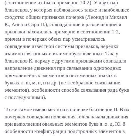
(соотношение их было примерно 10:2). У двух пар
близнецов, у которых наблюдалось также и наибольшее
сходство общих признаков почерка (Леонид и Михаил
К., Анна и Сара П.), совпадающие и различающиеся
признаки находились примерно в соотношении 1:2,
причем в почерках обеих пар усматривалось
совпадение известной системы признаков, нередко
взаимно связанных и взаимообусловленных. Так, у
близнецов К. наряду с другими признаками совпадали
направление движения при связывании однородных
прямолинейных элементов в письменных знаках в
буквах л, ш, м, и, п и др. (петлеобразное связывание
элементов), особенности способа связывания ряда букв
с последующими).
То же самое имело место и в почерке близнецов П. В их
почерках совпадали положения точек начала движения
при выполнении овальных элементов букв я, о, д, Ю, б,
особенности конфигурации подстрочных элементов в