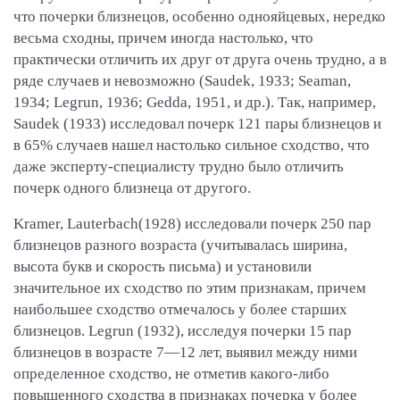
что почерки близнецов, особенно однояйцевых, нередко
весьма сходны, причем иногда настолько, что
практически отличить их друг от друга очень трудно, а в
ряде случаев и невозможно (Saudek, 1933; Seaman,
1934; Legrun, 1936; Gedda, 1951, и др.). Так, например,
Saudek (1933) исследовал почерк 121 пары близнецов и
в 65% случаев нашел настолько сильное сходство, что
даже эксперту-специалисту трудно было отличить
почерк одного близнеца от другого.
Kramer, Lauterbach(1928) исследовали почерк 250 пар
близнецов разного возраста (учитывалась ширина,
высота букв и скорость письма) и установили
значительное их сходство по этим признакам, причем
наибольшее сходство отмечалось у более старших
близнецов. Legrun (1932), исследуя почерки 15 пар
близнецов в возрасте 7—12 лет, выявил между ними
определенное сходство, не отметив какого-либо
повышенного сходства в признаках почерка у более