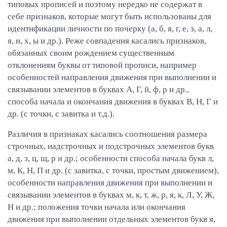
типовых прописей и поэтому нередко не содержат в
себе признаков, которые могут быть использованы для
идентификации личности по почерку (а, б, я, г, е, з, а, л,
я, н, х, ы и др.). Реже совпадения касались признаков,
обязанных своим рождением существенным
отклонениям буквы от типовой прописи, например
особенностей направления движения при выполнении и
связывании элементов в буквах А, Г, й, ф, р и др.,
способа начала и окончания движения в буквах В, Н, Г и
др. (с точки, с завитка и т.д.).
Различия в признаках касались соотношения размера
строчных, надстрочных и подстрочных элементов букв
а, д, з, ц, щ, р и др.; особенности способа начала букв л,
м, К, Н, П и др. (с завитка, с точки, простым движением),
особенности направления движения при выполнении и
связывании элементов в буквах м, к, т, ж, р, я, к, Л, У, Ж,
Н и др.; положения точки начала или окончания
движения при выполнении отдельных элементов букв я,