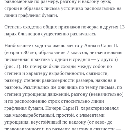
равномерные по размеру, разгону и наклону букв;
строки в образцах письма устойчиво располагались на
линии графления бумаги.
Степень сходства общих признаков почерка в других 13
парах близнецов существенно различалась.
Наибольшее сходство имело место у Анны и Сары П.
(возраст 30 лет, образование 7 классов, незначительная
письменная практика у одной и средняя — у другой)
(рис. 1). Их почерки были сходны между собой по
степени и характеру выработанности, связности,
размеру, степени равномерности размера, наклона и
разгона. Различались же они лишь по темпу письма, по
степени упрощения движений, разгону (незначительно)
и по расположению строк относительно линии
графления бумаги. Почерк Сары П. характеризовался
как маловыработанный, простой, с элементами
упрощения, неустойчивый по наклону (от лево- до
правонаклонного); по размеру, разгону и связности —