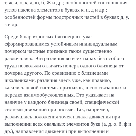
т, ж, а, о, к, д, ю, б, Ж и др.; особенностей соотношения
углов наклона элементов в буквах к, н, д и др.;
особенностей формы подстрочных частей в буквах д, у,
з и др.
Среди 6 пар взрослых близнецов с уже
сформировавшимся устойчивым индивидуальным
почерком частные признаки также существенно
различались. Эти различия во всех парах без особого
труда позволяли отличать почерк одного близнеца от
почерка другого. По сравнению с близнецами
школьниками, различия здесь уже, как правило,
касались целой системы признаков, тесно связанных и
нередко взаимообусловленных. Это указывает на
наличие у каждого близнеца своей, специфической
системы движений при письме. Так, например,
различались положения точек начала движения при
выполнении всех овальных элементов букв (а, д, о, б, ф и
др.), направления движений при выполнении и