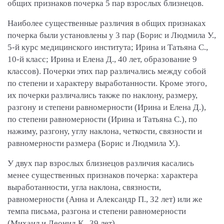
общих признаков почерка 5 пар взрослых близнецов.
Наиболее существенные различия в общих признаках
почерка были установлены у 3 пар (Борис и Людмила У.,
5-й курс медицинского института; Ирина и Татьяна С.,
10-й класс; Ирина и Елена Д., 40 лет, образование 9
классов). Почерки этих пар различались между собой
по степени и характеру выработанности. Кроме этого,
их почерки различались также по наклону, размеру,
разгону и степени равномерности (Ирина и Елена Д.),
по степени равномерности (Ирина и Татьяна С.), по
нажиму, разгону, углу наклона, четкости, связности и
равномерности размера (Борис и Людмила У.).
У двух пар взрослых близнецов различия касались
менее существенных признаков почерка: характера
выработанности, угла наклона, связности,
равномерности (Анна и Александр П., 32 лет) или же
темпа письма, разгона и степени равномерности
(Михаил и Леонид К., 39 лет).